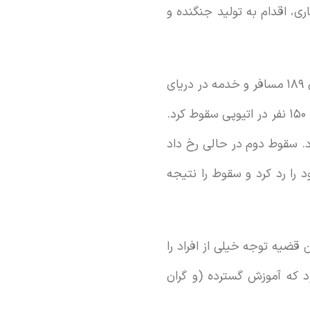
ی، اقدام به تولید جنگنده و
بحران نخست بوئینگ در اکتبر ۲۰۱۸ با سقوط هواپیمای Max 8 این شرکت اتفاق افتاد که در آن ۱۸۹ مسافر و خدمه در دریای
جاوه در نزدیکی اندونزی ناپدید شدند. تنها ۶ ماه بعد و در مارس ۲۰۱۹ همین مدل از هواپیما با ۱۵۰ نفر در اتیوپی سقوط کرد.
د. سقوط دوم در حالی رخ داد
، هر گونه اشتباه هواپیمای خود را رد کرد و سقوط را نتیجه
ن قضیه توجه خیلی از افراد را
 به بازار معرفی کرده بود که آموزش گسترده (و گران