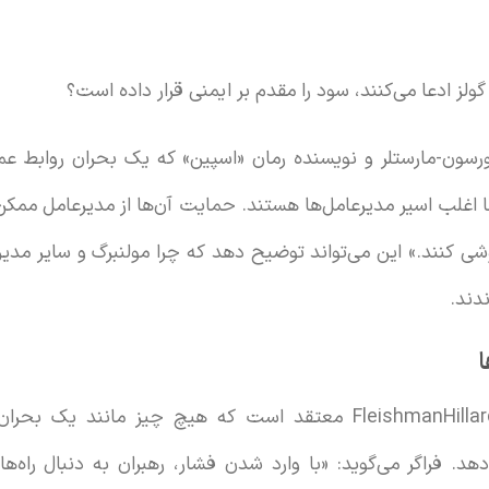
گولز ادعا می‌کنند، سود را مقدم بر ایمنی قرار داده است؟
سون-مارستلر و نویسنده رمان «اسپین» که یک بحران روابط عمو
ا اغلب اسیر مدیرعامل‌ها هستند. حمایت آن‌ها از مدیرعامل ممک
ی کنند.» این می‌تواند توضیح دهد که چرا مولنبرگ و سایر مدیر
دند.
ا
امیلی فراگر از آژانس پی‌آر FleishmanHillard معتقد است که هیچ چیز 
د. فراگر می‌گوید: «با وارد شدن فشار، رهبران به دنبال راه‌های