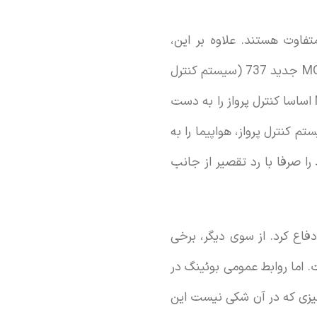
فاوت هستند. علاوه بر این،
گزارش‌هایی وجود داشت مبنی بر این که راهنمای آموزشی 737 حاوی اطلاعات کمی در مورد MCAS جدید 737 (سیستم کنترل
پرواز خودکاری که برخی معتقدند مقصر سقوط اول بوده است) وجود دارد. در سقوط اول MCAS اساسا کنترل پرواز را به دست
 کنترل پرواز، هواپیما را به
را صرفا با رد تقصیر از جانب
نگ ناکافی بودن دستورالعمل‌ها را تکذیب کرد. همچنین از کارآمدی MCAS دفاع کرد. از سوی دیگر، برخی
اه بوده، اما سکوت کرده است. اما روابط عمومی بوئینگ در
 چیزی که در آن شکی نیست این