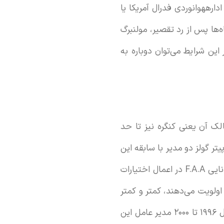
ارههوانوردی فدرال آمریکا یا
ماه‌ها پس از رد تقصیر، مولنبرگ
ین شرایط می‌توان دوباره به
 لایه باز می‌شود، می‌فهمیم که اداره هوانوردی فدرال آمریکا (F.A.A) و مالک آن یعنی کنگره نیز تا حد
د. جیم هال و پیتر گولز دو مدیر با سابقه این
صنعت، پس از دومین حادثه سقوط یادداشتی در نیویورک‌تایمز نوشتند که در آن آمده بود: «توانایی F.A.A در اعمال اختیارات
اولویت می‌دهند، کمتر و کمتر
شده است». هال از سال ۱۹۹۴ تا ۲۰۰۱ رئیس هیئت ملی ایمنی حمل و نقل بود و گولز نیز از سال ۱۹۹۶ تا ۲۰۰۰ مدیر عامل این