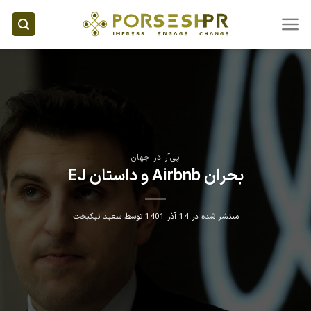
Ski
t
conten
پی‌آر در جهان
بحران Airbnb و داستان EJ
منتشر شده در
14 آذر 1401
توسط
سعید نیکبخت