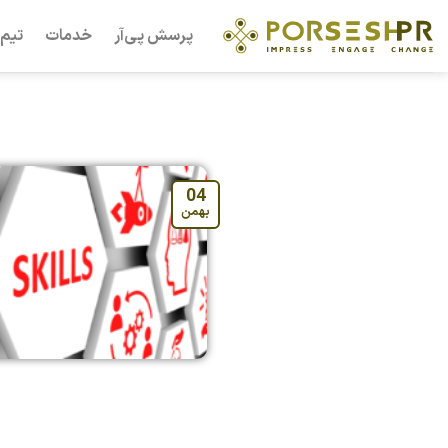
Ski
پرسش پی‌آر
خدمات
تیم 
t
conten
04
بهمن